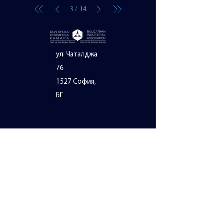
/
3
14
ул. Чаталджа
76
1527 София,
БГ