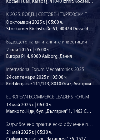
Kocaeli Fuarı, Karabaş, 41040 İzmit/Kocaeli, Турция
K 2025: ВОДЕЩ СВЕТОВЕН ТЪРГОВСКИ ПАНАИР ЗА ПЛАСТМАСОВАТА И КАУЧУКОВАТА ПРОМИШЛЕНОСТ
8 октомври 2025 г.
|
05:00 ч.
Stockumer Kirchstraße 61, 40474 Düsseldorf, Германия
Бъдещето на дигиталните инвестиции в ЕС
2 юли 2025 г.
|
05:00 ч.
Europa Pl. 4, 9000 Aalborg, Дания
International Forum Mechatronics 2025
24 септември 2025 г.
|
05:00 ч.
Körblergasse 111/113, 8010 Graz, Австрия
EUROPEAN ECOMMERCE LEADERS FORUM
14 май 2025 г.
|
06:00 ч.
Малкото, Ндк, бул. „България“ 1, 1463 София, България
Задълбочено практическо обучение по кибер и информационна сигурност за бизнеса
21 май 2025 г.
|
05:30 ч.
София център, ул. „Чаталджа“ 76, 1527 София, България