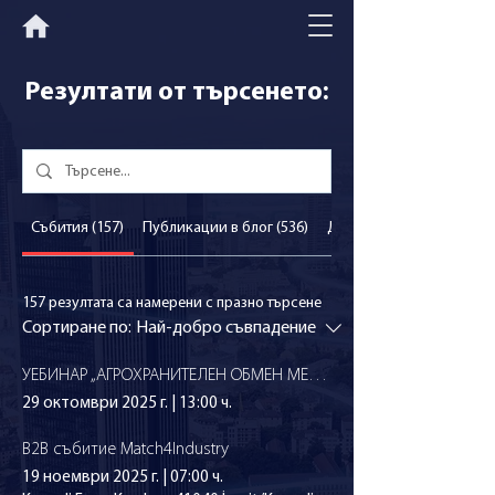
Резултати от търсенето:
Събития (157)
Публикации в блог (536)
Други страници (306)
157 резултата са намерени с празно търсене
Сортиране по:
Най-добро съвпадение
УЕБИНАР „АГРОХРАНИТЕЛЕН ОБМЕН МЕЖДУ АЗЕРБАЙДЖАН И БЪЛГАРИЯ: ИНОВАЦИИ, ТЪРГОВИЯ И ТЕХНОЛОГИИ“
29 октомври 2025 г.
|
13:00 ч.
B2B събитие Match4Industry
19 ноември 2025 г.
|
07:00 ч.