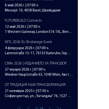
6 май 2026 г.
|
07:00 ч.
Messepl. 10, 4058 Basel, Швейцария
FUTUREBUILD Connects
12 май 2026 г.
|
07:00 ч.
1 Western Gateway, London E16 1XL, Великобритания
KETs 2026 EU Brokerage Event
4 февруари 2026 г.
|
07:00 ч.
Lammstraße 13-17, 76133 Karlsruhe, Германия
CIMIx 2026 | ИЗДАНИЕТО ЗА ТРАНСФОРМАЦИЯ
27 януари 2026 г.
|
07:00 ч.
Wiedner Hauptstraße 63, 1040 Wien, Австрия
ОТ ТРАДИЦИЯ КЪМ ТРАНСФОРМАЦИЯ: НОВИТЕ УМЕНИЯ И ПРОФЕСИИ КАТО МЕЖДУКУЛТУРЕН МОСТ В ИНДУСТРИЯТА НА ГОСТОПРИЕМСТВОТО
21 ноември 2025 г.
|
07:30 ч.
София център, ул. „Чаталджа“ 76, 1527 София, България
/
2
14