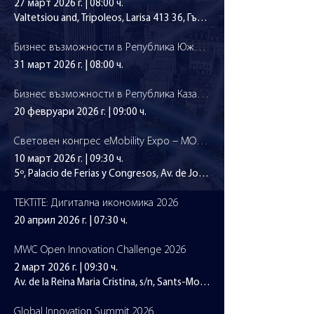
27 март 2026 г.
|
08:00 ч.
Valtetsiou and, Tripoleos, Larisa 413 36, Гърция
Бизнес възможности в Република Южна Африка и Кралство Лесото
31 март 2026 г.
|
08:00 ч.
Бизнес възможности в Република Казахстан
20 февруари 2026 г.
|
09:00 ч.
Световен конгрес eMobility Expo – MOW 2026
10 март 2026 г.
|
09:30 ч.
5º, Palacio de Ferias y Congresos, Av. de José Ortega y Gasset, 201,
TEKTiTE: Дигитална икономика 2026
20 април 2026 г.
|
07:30 ч.
MWC Open Innovation Challenge 2026
2 март 2026 г.
|
09:30 ч.
Av. de la Reina Maria Cristina, s/n, Sants-Montjuïc, 08004 Barcelona,
Global Innovation Summit 2026