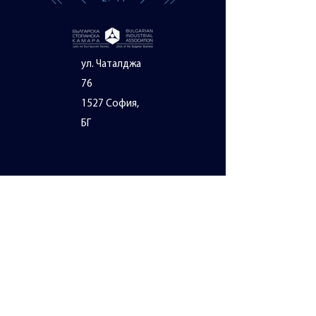
ул. Чаталджа
76
1527 София,
БГ