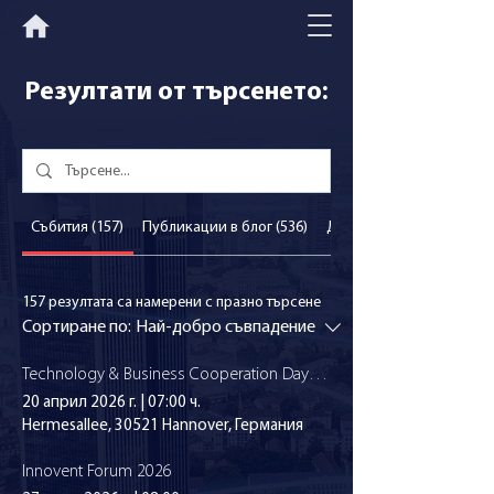
Резултати от търсенето:
Събития (157)
Публикации в блог (536)
Други страници (306)
157 резултата са намерени с празно търсене
Сортиране по:
Най-добро съвпадение
Technology & Business Cooperation Days 2026
20 април 2026 г.
|
07:00 ч.
Hermesallee, 30521 Hannover, Германия
Innovent Forum 2026